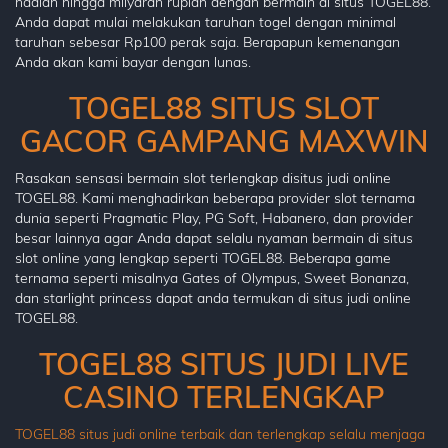
hadiah hingga milyaran rupiah dengan bermain di situs TOGEL88.
Anda dapat mulai melakukan taruhan togel dengan minimal
taruhan sebesar Rp100 perak saja. Berapapun kemenangan
Anda akan kami bayar dengan lunas.
TOGEL88 SITUS SLOT
GACOR GAMPANG MAXWIN
Rasakan sensasi bermain slot terlengkap disitus judi online
TOGEL88. Kami menghadirkan beberapa provider slot ternama
dunia seperti Pragmatic Play, PG Soft, Habanero, dan provider
besar lainnya agar Anda dapat selalu nyaman bermain di situs
slot online yang lengkap seperti TOGEL88. Beberapa game
ternama seperti misalnya Gates of Olympus, Sweet Bonanza,
dan starlight princess dapat anda termukan di situs judi online
TOGEL88.
TOGEL88 SITUS JUDI LIVE
CASINO TERLENGKAP
TOGEL88 situs judi online terbaik dan terlengkap selalu menjaga